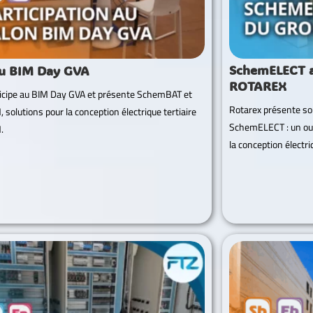
SchemELECT a
u BIM Day GVA
ROTAREX
icipe au BIM Day GVA et présente SchemBAT et
Rotarex présente son
 solutions pour la conception électrique tertiaire
SchemELECT : un outi
.
la conception électri