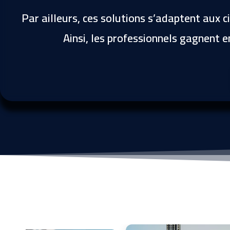
om
Par ailleurs, ces solutions s’adaptent aux c
ati
qu
Ainsi, les professionnels gagnent e
e