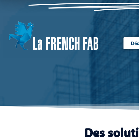
Déc
Des solut