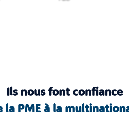
Découvrir
Ils nous font confiance
Bib
 la PME à la multination
liot
Pla
hè
ns
qu
arc
e
hit
P&