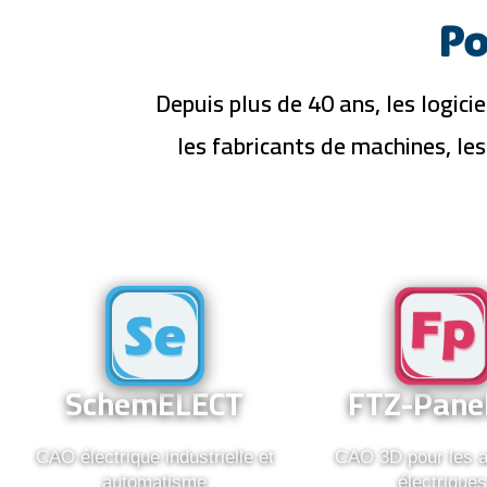
Po
Depuis plus de 40 ans, les logic
les fabricants de machines, le
FTZ-
SchemELECT
Panel
3D
SchemELECT
FTZ-Pane
CAO électrique industrielle et
CAO 3D pour les 
automatisme
électrique