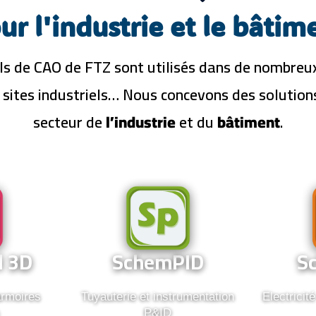
ur l'industrie et le bâtim
iels de CAO de FTZ sont utilisés dans de nombreu
s sites industriels… Nous concevons des solutio
secteur de
l’industrie
et du
bâtiment
.
SchemPID
S
l 3D
SchemPID
S
armoires
Tuyauterie et instrumentation
Electricité
s
P&ID