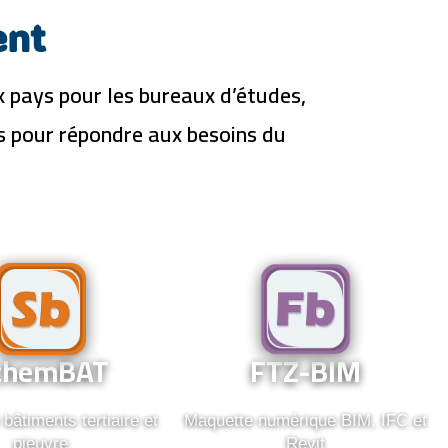
ent
x pays pour les bureaux d’études,
ns pour répondre aux besoins du
FTZ-
chemBAT
BIM
chemBAT
FTZ-BIM
 bâtiments tertiaire et
Maquette numérique BIM, IFC et
pieuvre
Revit