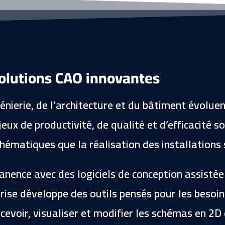
s
ux
flui
éle
de
ctri
s
qu
Nu
es
mé
Co
rot
mp
olutions CAO innovantes
ati
ati
on
ble
aut
Aut
ngénierie, de l’architecture et du bâtiment évolue
om
oC
ati
AD
qu
eux de productivité, de qualité et d’efficacité so
(.d
e
wg
hématiques que la réalisation des installations s
)
nence avec des logiciels de conception assistée
prise développe des outils pensés pour les besoin
cevoir, visualiser et modifier les schémas en 2D 