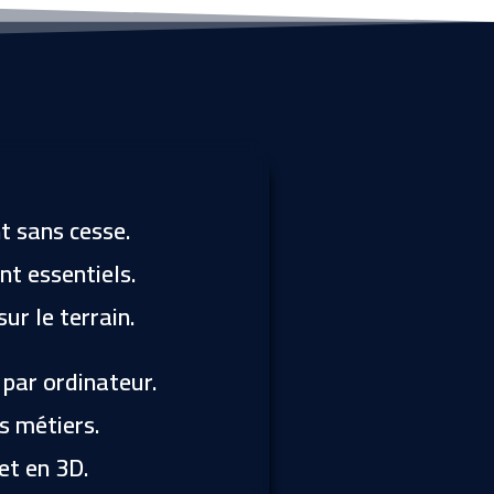
n
sa
ns
res
sai
sie
nt sans cesse.
nt essentiels.
ur le terrain.
 par ordinateur.
s métiers.
et en 3D.