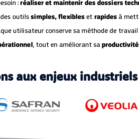
esoin :
réaliser et maintenir des dossiers tec
ect
ID
ure
per
int
 des outils
simples, flexibles
et
rapides
à mettr
so
égr
nn
és
haque utilisateur conserve sa méthode de travail 
alis
Sc
abl
hé
érationnel
, tout en améliorant sa
productivité
e
ma
Bo
s
ucl
uni
es
filai
ins
res
tru
s aux enjeux industriels 
et
me
mu
nta
ltifil
tio
air
n
es
Pla
Ge
ns
sti
cir
on
cul
de
ati
s
on
tab
de
lea