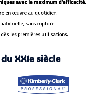
hniques
avec le maximum d’efficacité
.
mé
riq
e en œuvre au quotidien.
ue
BI
M
habituelle, sans rupture.
Ex
por
dès les premières utilisations.
t
IF
C
et
Re
du XXIe siècle
vit
Co
ura
nt
fort
et
fai
ble
Col
lab
ora
tio