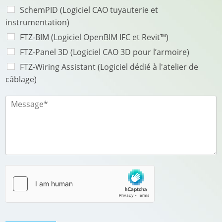
*
SchemPID (Logiciel CAO tuyauterie et
instrumentation)
FTZ-BIM (Logiciel OpenBIM IFC et Revit™)
FTZ-Panel 3D (Logiciel CAO 3D pour l’armoire)
FTZ-Wiring Assistant (Logiciel dédié à l'atelier de
câblage)
M
e
s
s
a
g
e
*