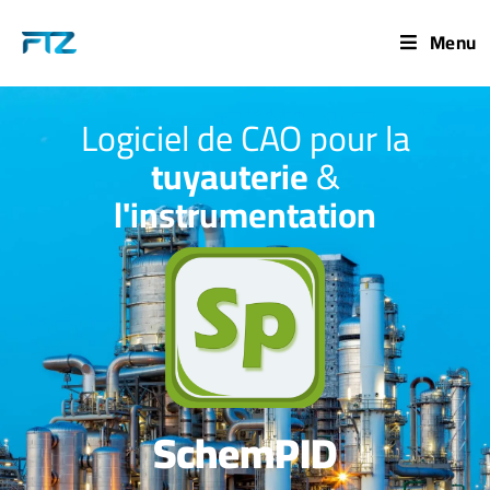
Menu
Logiciel de CAO pour la
tuyauterie
&
l'instrumentation
SchemPID