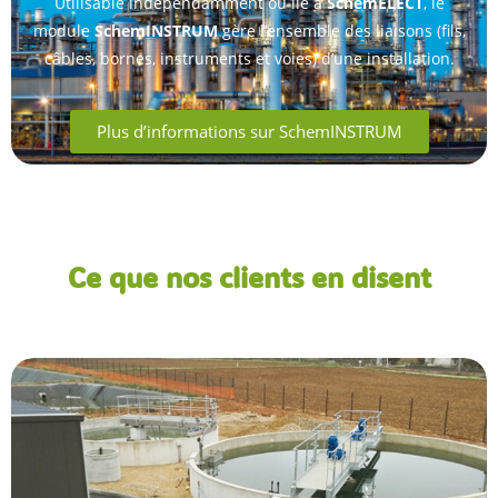
Utilisable indépendamment ou lié à
SchemELECT
, le
module
SchemINSTRUM
gère l’ensemble des liaisons (fils,
câbles, bornes, instruments et voies) d’une installation.
Plus d’informations sur SchemINSTRUM
Ce que nos clients en disent