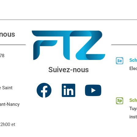
nous
 78
Sc
Suivez-nous
Elec
e Saint
Sc
vant-Nancy
Tuy
ins
12h00 et