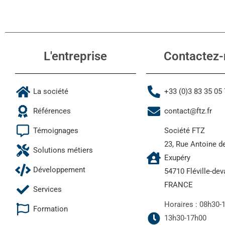
L'entreprise
Contactez-
La société
+33 (0)3 83 35 05
Références
contact@ftz.fr
Témoignages
Société FTZ
23, Rue Antoine d
Solutions métiers
Exupéry
Développement
54710 Fléville-de
FRANCE
Services
Horaires : 08h30-
Formation
13h30-17h00