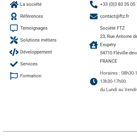
La société
+33 (0)3 83 35 05
Références
contact@ftz.fr
Témoignages
Société FTZ
23, Rue Antoine d
Solutions métiers
Exupéry
Développement
54710 Fléville-de
FRANCE
Services
Horaires : 08h30-
Formation
13h30-17h00
du Lundi au Vendr