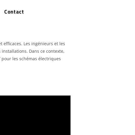
Contact
 efficaces. Les ingénieurs et les
 installations. Dans ce contexte,
T
pour les schémas électriques