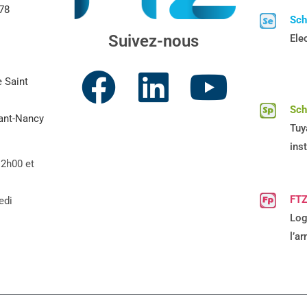
 78
Sc
Suivez-nous
Elec
e Saint
Sc
vant-Nancy
Tuy
ins
12h00 et
FTZ
edi
Log
l’a