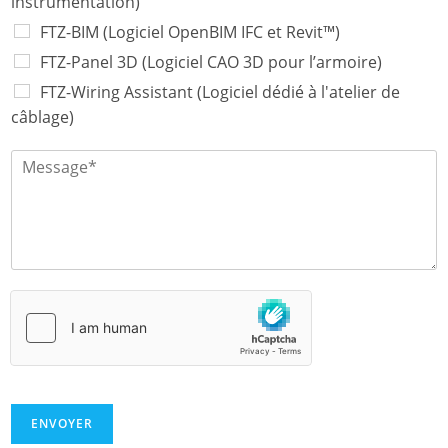
l
instrumentation)
N
FTZ-BIM (Logiciel OpenBIM IFC et Revit™)
o
m
FTZ-Panel 3D (Logiciel CAO 3D pour l’armoire)
FTZ-Wiring Assistant (Logiciel dédié à l'atelier de
câblage)
M
e
s
s
a
g
e
*
ENVOYER