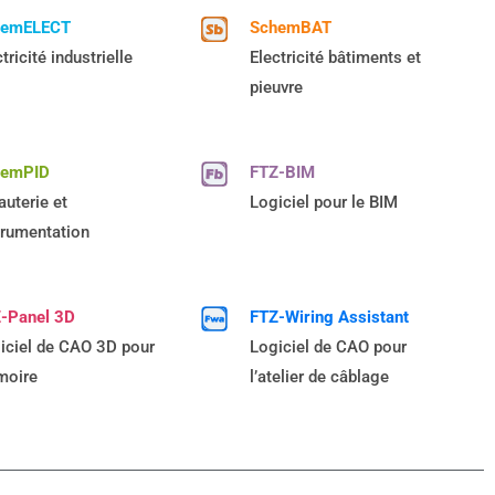
hemELECT
SchemBAT
tricité industrielle
Electricité bâtiments et
pieuvre
hemPID
FTZ-BIM
auterie et
Logiciel pour le BIM
trumentation
-Panel 3D
FTZ-Wiring Assistant
iciel de CAO 3D pour
Logiciel de CAO pour
rmoire
l’atelier de câblage