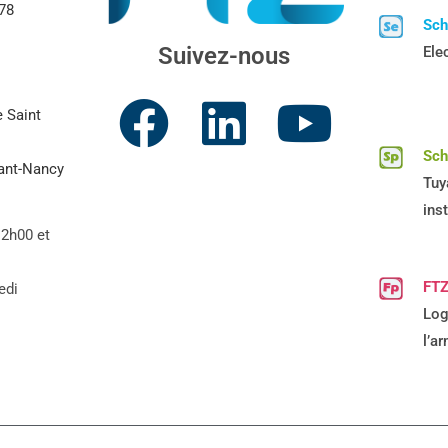
 78
Sc
Suivez-nous
Elec
e Saint
Sc
vant-Nancy
Tuy
ins
12h00 et
FTZ
edi
Log
l’a