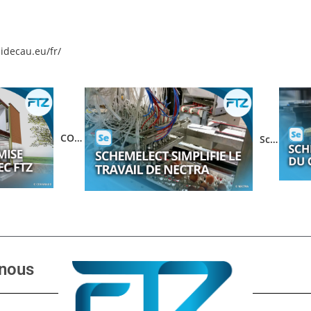
idecau.eu/fr/
COUGNAUD optimise ses armoires électriques avec FTZ
SchemELECT simplifie le travail de NECTRA
nous