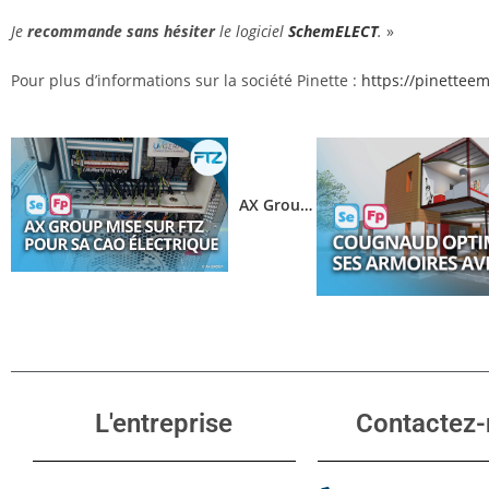
Je
recommande sans hésiter
le logiciel
SchemELECT
.
»
Pour plus d’informations sur la société Pinette :
https://pinetteem
uturs électriciens avec les logiciels SchemBAT et SchemELECT
AX Group adopte SchemELECT comme logiciel de CAO électrique
L'entreprise
Contactez-