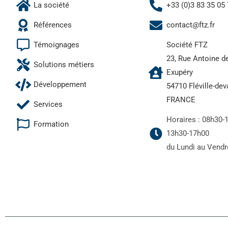
La société
+33 (0)3 83 35 05
Références
contact@ftz.fr
Témoignages
Société FTZ
23, Rue Antoine d
Solutions métiers
Exupéry
Développement
54710 Fléville-de
FRANCE
Services
Horaires : 08h30-
Formation
13h30-17h00
du Lundi au Vendr