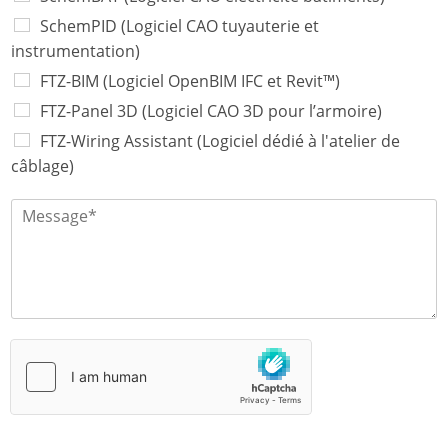
e
*
SchemPID (Logiciel CAO tuyauterie et
instrumentation)
FTZ-BIM (Logiciel OpenBIM IFC et Revit™)
FTZ-Panel 3D (Logiciel CAO 3D pour l’armoire)
FTZ-Wiring Assistant (Logiciel dédié à l'atelier de
câblage)
M
e
s
s
a
g
e
*