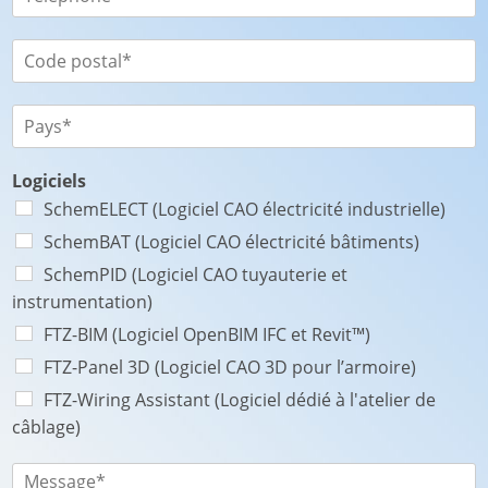
é
é
o
t
l
m
é
é
C
*
*
p
o
h
d
o
e
P
n
p
a
e
o
y
*
s
s
Logiciels
t
*
SchemELECT (Logiciel CAO électricité industrielle)
a
SchemBAT (Logiciel CAO électricité bâtiments)
l
*
SchemPID (Logiciel CAO tuyauterie et
instrumentation)
FTZ-BIM (Logiciel OpenBIM IFC et Revit™)
FTZ-Panel 3D (Logiciel CAO 3D pour l’armoire)
FTZ-Wiring Assistant (Logiciel dédié à l'atelier de
câblage)
M