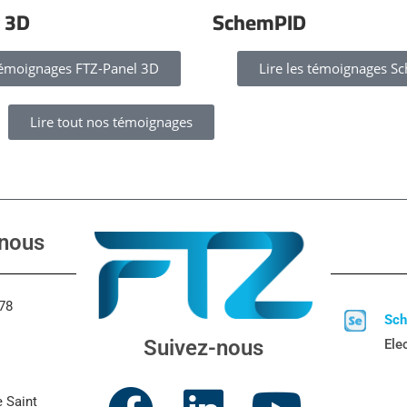
 3D
SchemPID
 témoignages FTZ-Panel 3D
Lire les témoignages S
Lire tout nos témoignages
nous
 78
Sc
Suivez-nous
Elec
e Saint