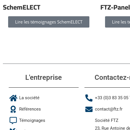
SchemELECT
FTZ-Panel
Lire les témoignages SchemELECT
Lire les
L'entreprise
Contactez-
La société
+33 (0)3 83 35 05
Références
contact@ftz.fr
Témoignages
Société FTZ
23, Rue Antoine d