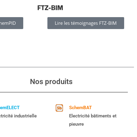
FTZ-BIM
chemPID
Lire les témoignages FTZ-BIM
Nos produits
hemELECT
SchemBAT
tricité industrielle
Electricité bâtiments et
pieuvre