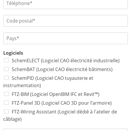
*
*
i
T
l
é
é
é
t
l
p
é
é
C
h
*
p
o
o
h
d
n
o
e
P
e
n
p
a
e
o
y
*
s
s
Logiciels
t
*
SchemELECT (Logiciel CAO électricité industrielle)
a
SchemBAT (Logiciel CAO électricité bâtiments)
l
*
SchemPID (Logiciel CAO tuyauterie et
instrumentation)
FTZ-BIM (Logiciel OpenBIM IFC et Revit™)
FTZ-Panel 3D (Logiciel CAO 3D pour l’armoire)
FTZ-Wiring Assistant (Logiciel dédié à l'atelier de
câblage)