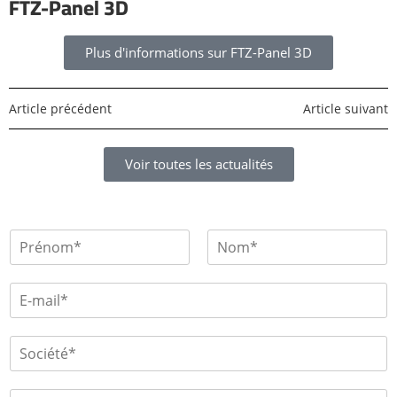
FTZ-Panel 3D
Plus d'informations sur FTZ-Panel 3D
Article précédent
Article suivant
Voir toutes les actualités
P
r
é
P
N
P
r
o
n
E
a
é
m
o
-
n
y
m
m
o
s
N
m
a
S
*
o
i
o
T
m
l
c
é